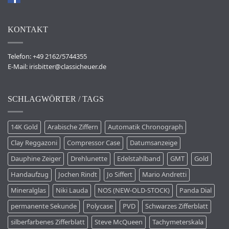
KONTAKT
Telefon: +49 2162/5744355
E-Mail:
irisbitter@classicheuer.de
SCHLAGWÖRTER / TAGS
14K Gold
Arabische Ziffern
Automatik Chronograph
Clay Reggazoni
Compressor Case
Datumsanzeige
Dauphine Zeiger
Drehlunette
Edelstahlband
GMT
Gold
Handaufzug
Jochen Rindt
Jo Siffert
Mario Andretti
Mineralglas
Niki Lauda
NOS (NEW-OLD-STOCK)
Panda Dial
permanente Sekunde
Polycase
PVD
Schwarzes Zifferblatt
silberfarbenes Zifferblatt
Steve McQueen
Tachymeterskala