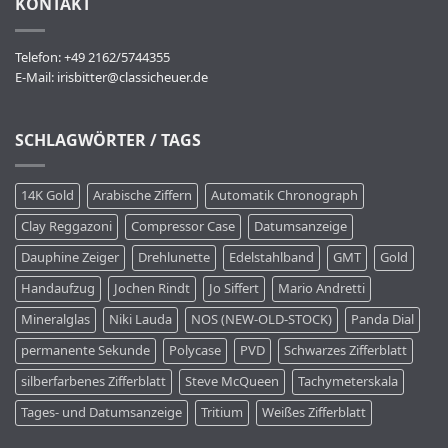
KONTAKT
Telefon: +49 2162/5744355
E-Mail:
irisbitter@classicheuer.de
SCHLAGWÖRTER / TAGS
14K Gold
Arabische Ziffern
Automatik Chronograph
Clay Reggazoni
Compressor Case
Datumsanzeige
Dauphine Zeiger
Drehlunette
Edelstahlband
GMT
Gold
Handaufzug
Jochen Rindt
Jo Siffert
Mario Andretti
Mineralglas
Niki Lauda
NOS (NEW-OLD-STOCK)
Panda Dial
permanente Sekunde
Polycase
PVD
Schwarzes Zifferblatt
silberfarbenes Zifferblatt
Steve McQueen
Tachymeterskala
Tages- und Datumsanzeige
Tritium
Weißes Zifferblatt