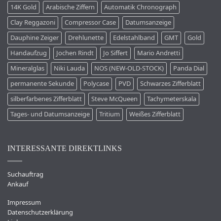
14K Gold
Arabische Ziffern
Automatik Chronograph
Clay Reggazoni
Compressor Case
Datumsanzeige
Dauphine Zeiger
Drehlunette
Edelstahlband
GMT
Gold
Handaufzug
Jochen Rindt
Jo Siffert
Mario Andretti
Mineralglas
Niki Lauda
NOS (NEW-OLD-STOCK)
Panda Dial
permanente Sekunde
Polycase
PVD
Schwarzes Zifferblatt
silberfarbenes Zifferblatt
Steve McQueen
Tachymeterskala
Tages- und Datumsanzeige
Tritium
Weißes Zifferblatt
INTERESSANTE DIREKTLINKS
Suchauftrag
Ankauf
Impressum
Datenschutzerklärung