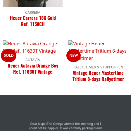
CARRERA
Heuer Carrera 18K Gold
Ref. 1158CH
SOLD
NEW
AUTAVIA
Heuer Autavia Orange Boy
RALLYETIMER & STOPPUHREN
Ref. 11630T Vintage
Vintage Heuer Mastertime
Tritium 8-days Rallyetimer
Dear Jasper,The Omega arrived this morning and I
could not be happier. It was carefully packaged and