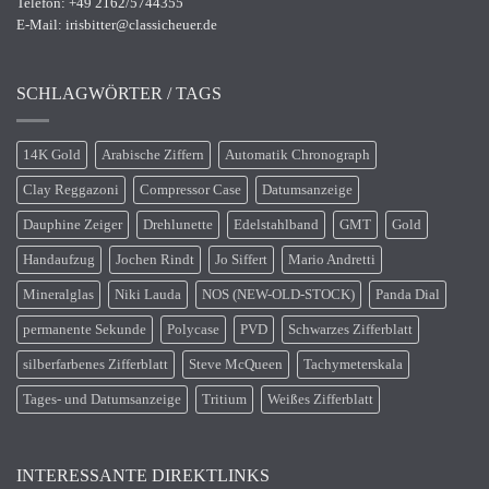
Telefon: +49 2162/5744355
E-Mail:
irisbitter@classicheuer.de
SCHLAGWÖRTER / TAGS
14K Gold
Arabische Ziffern
Automatik Chronograph
Clay Reggazoni
Compressor Case
Datumsanzeige
Dauphine Zeiger
Drehlunette
Edelstahlband
GMT
Gold
Handaufzug
Jochen Rindt
Jo Siffert
Mario Andretti
Mineralglas
Niki Lauda
NOS (NEW-OLD-STOCK)
Panda Dial
permanente Sekunde
Polycase
PVD
Schwarzes Zifferblatt
silberfarbenes Zifferblatt
Steve McQueen
Tachymeterskala
Tages- und Datumsanzeige
Tritium
Weißes Zifferblatt
INTERESSANTE DIREKTLINKS