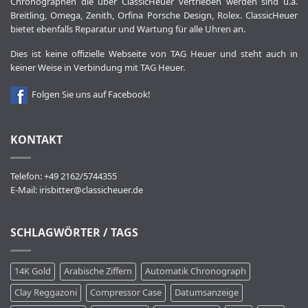
Chronographen die über ClassicHeuer vertrieben werden sind u.a.
Breitling, Omega, Zenith, Orfina Porsche Design, Rolex. ClassicHeuer
bietet ebenfalls Reparatur und Wartung für alle Uhren an.
Dies ist keine offizielle Webseite von TAG Heuer und steht auch in
keiner Weise in Verbindung mit TAG Heuer.
Folgen Sie uns auf Facebook!
KONTAKT
Telefon: +49 2162/5744355
E-Mail:
irisbitter@classicheuer.de
SCHLAGWÖRTER / TAGS
14K Gold
Arabische Ziffern
Automatik Chronograph
Clay Reggazoni
Compressor Case
Datumsanzeige