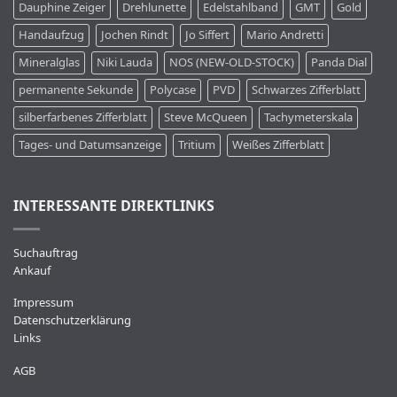
Dauphine Zeiger
Drehlunette
Edelstahlband
GMT
Gold
Handaufzug
Jochen Rindt
Jo Siffert
Mario Andretti
Mineralglas
Niki Lauda
NOS (NEW-OLD-STOCK)
Panda Dial
permanente Sekunde
Polycase
PVD
Schwarzes Zifferblatt
silberfarbenes Zifferblatt
Steve McQueen
Tachymeterskala
Tages- und Datumsanzeige
Tritium
Weißes Zifferblatt
INTERESSANTE DIREKTLINKS
Suchauftrag
Ankauf
Impressum
Datenschutzerklärung
Links
AGB