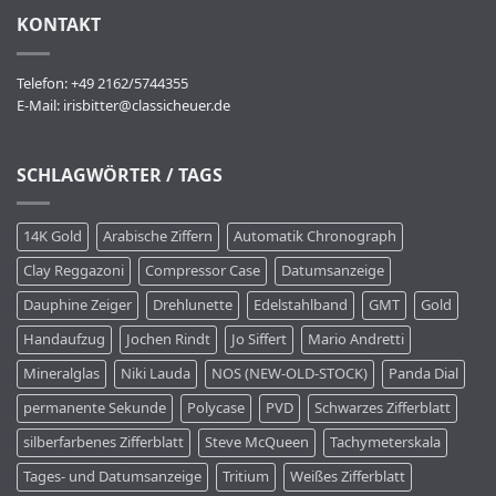
KONTAKT
Telefon: +49 2162/5744355
E-Mail:
irisbitter@classicheuer.de
SCHLAGWÖRTER / TAGS
14K Gold
Arabische Ziffern
Automatik Chronograph
Clay Reggazoni
Compressor Case
Datumsanzeige
Dauphine Zeiger
Drehlunette
Edelstahlband
GMT
Gold
Handaufzug
Jochen Rindt
Jo Siffert
Mario Andretti
Mineralglas
Niki Lauda
NOS (NEW-OLD-STOCK)
Panda Dial
permanente Sekunde
Polycase
PVD
Schwarzes Zifferblatt
silberfarbenes Zifferblatt
Steve McQueen
Tachymeterskala
Tages- und Datumsanzeige
Tritium
Weißes Zifferblatt