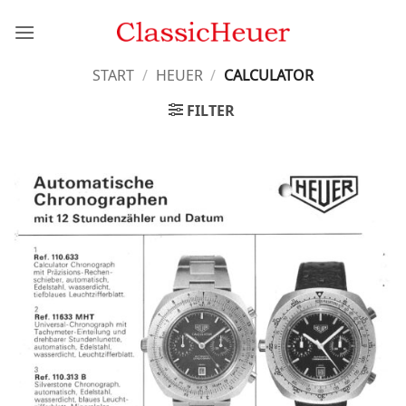
Zum
Inhalt
springen
START
/
HEUER
/
CALCULATOR
FILTER