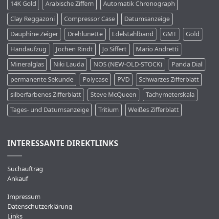
14K Gold
Arabische Ziffern
Automatik Chronograph
Clay Reggazoni
Compressor Case
Datumsanzeige
Dauphine Zeiger
Drehlunette
Edelstahlband
GMT
Gold
Handaufzug
Jochen Rindt
Jo Siffert
Mario Andretti
Mineralglas
Niki Lauda
NOS (NEW-OLD-STOCK)
Panda Dial
permanente Sekunde
Polycase
PVD
Schwarzes Zifferblatt
silberfarbenes Zifferblatt
Steve McQueen
Tachymeterskala
Tages- und Datumsanzeige
Tritium
Weißes Zifferblatt
INTERESSANTE DIREKTLINKS
Suchauftrag
Ankauf
Impressum
Datenschutzerklärung
Links