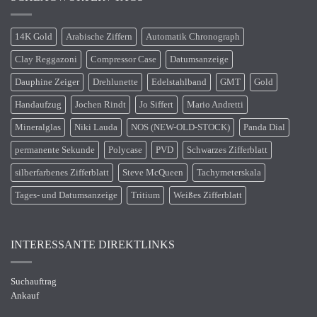
14K Gold
Arabische Ziffern
Automatik Chronograph
Clay Reggazoni
Compressor Case
Datumsanzeige
Dauphine Zeiger
Drehlunette
Edelstahlband
GMT
Gold
Handaufzug
Jochen Rindt
Jo Siffert
Mario Andretti
Mineralglas
Niki Lauda
NOS (NEW-OLD-STOCK)
Panda Dial
permanente Sekunde
Polycase
PVD
Schwarzes Zifferblatt
silberfarbenes Zifferblatt
Steve McQueen
Tachymeterskala
Tages- und Datumsanzeige
Tritium
Weißes Zifferblatt
INTERESSANTE DIREKTLINKS
Suchauftrag
Ankauf