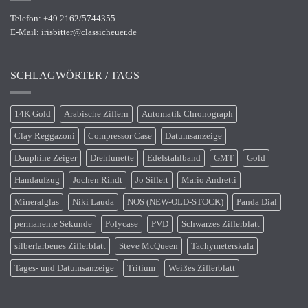
Telefon: +49 2162/5744355
E-Mail:
irisbitter@classicheuer.de
SCHLAGWÖRTER / TAGS
14K Gold
Arabische Ziffern
Automatik Chronograph
Clay Reggazoni
Compressor Case
Datumsanzeige
Dauphine Zeiger
Drehlunette
Edelstahlband
GMT
Gold
Handaufzug
Jochen Rindt
Jo Siffert
Mario Andretti
Mineralglas
Niki Lauda
NOS (NEW-OLD-STOCK)
Panda Dial
permanente Sekunde
Polycase
PVD
Schwarzes Zifferblatt
silberfarbenes Zifferblatt
Steve McQueen
Tachymeterskala
Tages- und Datumsanzeige
Tritium
Weißes Zifferblatt