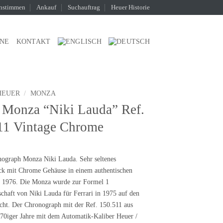
nstimmen
Ankauf
Suchauftrag
Heuer Historie
INE
KONTAKT
HEUER
/
MONZA
 Monza “Niki Lauda” Ref.
11 Vintage Chrome
nograph
Monza Niki Lauda.
Sehr seltenes
k mit Chrome Gehäuse in einem authentischen
n
1976
. Die Monza wurde zur Formel 1
schaft von Niki Lauda für Ferrari in 1975 auf den
cht. Der Chronograph mit der
Ref. 150.511
aus
970iger Jahre mit dem Automatik-Kaliber
Heuer /