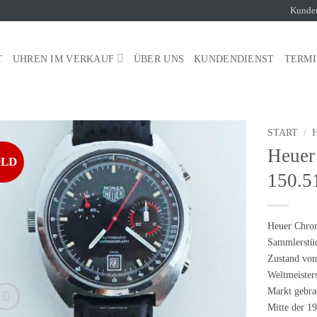
Kunde
T
UHREN IM VERKAUF
ÜBER UNS
KUNDENDIENST
TERM
START
/
Heuer
OLD
150.5
Heuer Chro
Sammlerstüc
Zustand vo
Weltmeister
Markt gebra
Mitte der 1