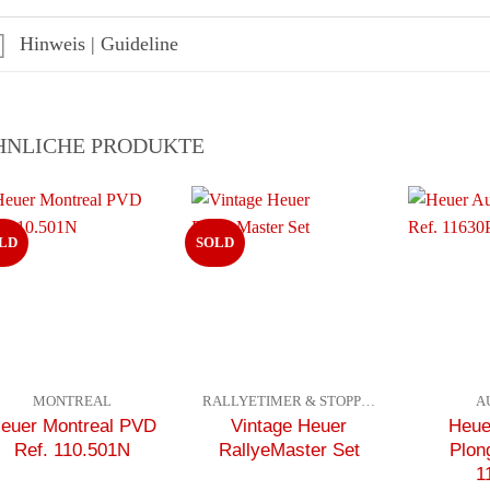
Hinweis | Guideline
HNLICHE PRODUKTE
LD
SOLD
MONTREAL
RALLYETIMER & STOPPUHREN
A
euer Montreal PVD
Vintage Heuer
Heue
Ref. 110.501N
RallyeMaster Set
Plon
1