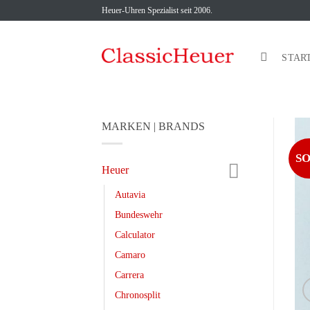
Zum
Heuer-Uhren Spezialist seit 2006.
Inhalt
springen
STAR
MARKEN | BRANDS
S
Heuer
Autavia
Bundeswehr
Calculator
Camaro
Carrera
Chronosplit