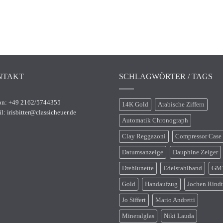
NTAKT
SCHLAGWÖRTER / TAGS
on: +49 2162/5744355
14K Gold
Arabische Ziffern
il:
irisbitter@classicheuer.de
Automatik Chronograph
Clay Reggazoni
Compressor Case
Datumsanzeige
Dauphine Zeiger
Drehlunette
Edelstahlband
GM
Gold
Handaufzug
Jochen Rindt
Jo Siffert
Mario Andretti
Mineralglas
Niki Lauda