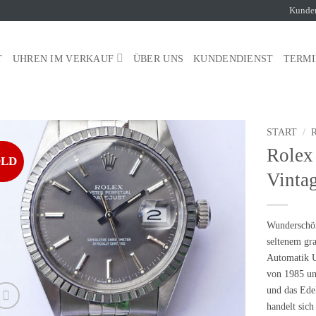
Kunde
T
UHREN IM VERKAUF
ÜBER UNS
KUNDENDIENST
TERM
START
/
Rolex
OLD
Vinta
Wunderschö
seltenem gr
Automatik U
von
1985
un
und das Ede
handelt sic