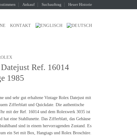
nstimmen
Ankauf
Suchauftrag
Heuer Historie
INE
KONTAKT
ROLEX
 Datejust Ref. 16014
ge 1985
ne und
sehr gut erhaltene Vintage Rolex Datejust
mit
auem Zifferblatt und Quickdate. Die authentische
hr mit der Ref. 16014 und dem Rolexwerk 3035 ist
d hat eine
Stahllunette
. Das Zifferblatt, das Gehäuse
lstahlband sind in einem hervorragenden Zustand. Es
h um ein
Set
mit Box, Hangtags und Rolex Broschüre.