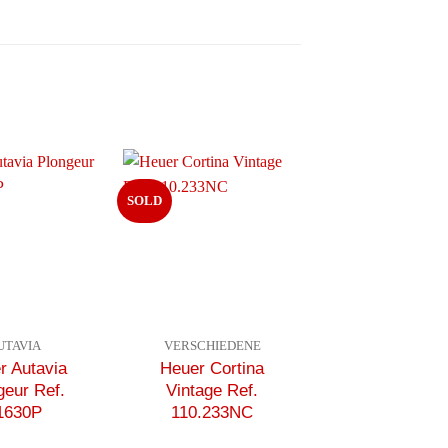
SOLD
UTAVIA
VERSCHIEDENE
r Autavia
Heuer Cortina
geur Ref.
Vintage Ref.
1630P
110.233NC