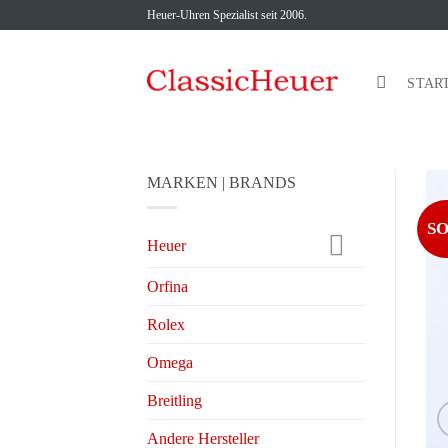
Zum
Heuer-Uhren Spezialist seit 2006.
Inhalt
springen
STAR
MARKEN | BRANDS
S
Heuer
Orfina
Rolex
Omega
Breitling
Andere Hersteller