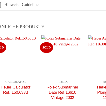
Hinweis | Guideline
HNLICHE PRODUKTE
LD
SOLD
CALCULATOR
ROLEX
A
Heuer Calculator
Rolex Submariner
Heue
Ref. 150.633B
Date Ref.16610
Plon
Vintage 2002
1