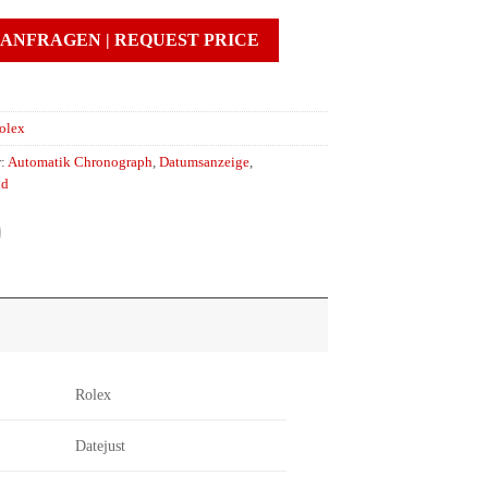
 ANFRAGEN | REQUEST PRICE
olex
r:
Automatik Chronograph
,
Datumsanzeige
,
nd
Rolex
Datejust