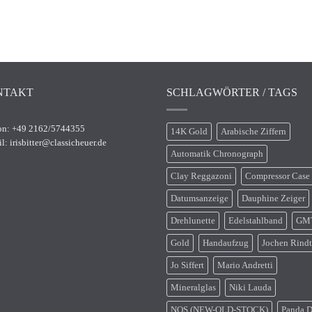
NTAKT
SCHLAGWÖRTER / TAGS
on: +49 2162/5744355
14K Gold
Arabische Ziffern
il:
irisbitter@classicheuer.de
Automatik Chronograph
Clay Reggazoni
Compressor Case
Datumsanzeige
Dauphine Zeiger
Drehlunette
Edelstahlband
GM
Gold
Handaufzug
Jochen Rindt
Jo Siffert
Mario Andretti
Mineralglas
Niki Lauda
NOS (NEW-OLD-STOCK)
Panda D